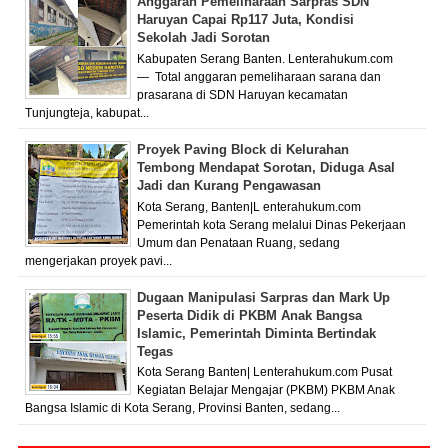
Anggaran Pemeliharaan Sarpras SDN
Haruyan Capai Rp117 Juta, Kondisi
Sekolah Jadi Sorotan
Kabupaten Serang Banten. Lenterahukum.com
— Total anggaran pemeliharaan sarana dan
prasarana di SDN Haruyan kecamatan
Tunjungteja, kabupat...
Proyek Paving Block di Kelurahan
Tembong Mendapat Sorotan, Diduga Asal
Jadi dan Kurang Pengawasan
Kota Serang, Banten|L enterahukum.com
Pemerintah kota Serang melalui Dinas Pekerjaan
Umum dan Penataan Ruang, sedang
mengerjakan proyek pavi...
Dugaan Manipulasi Sarpras dan Mark Up
Peserta Didik di PKBM Anak Bangsa
Islamic, Pemerintah Diminta Bertindak
Tegas
Kota Serang Banten| Lenterahukum.com Pusat
Kegiatan Belajar Mengajar (PKBM) PKBM Anak
Bangsa Islamic di Kota Serang, Provinsi Banten, sedang...