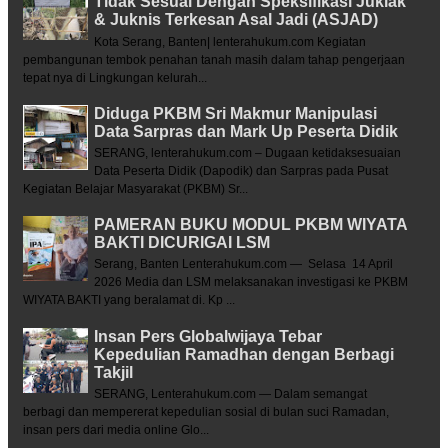
Tidak Sesuai Dengan Speksifikasi Juklak
& Juknis Terkesan Asal Jadi (ASJAD)
Kota Serang, Banten| lenterahukum.com Kegiatan
pembangunan tembok penahan tanah masih dalam tahap pengerjaan
tepat nya di Lingkungan kelurah...
Diduga PKBM Sri Makmur Manipulasi
Data Sarpras dan Mark Up Peserta Didik
SERANG, lenterahukum.com – Dugaan ketidaksesuaian
Data Peserta Didik (Dapodik) dan Sarpras pada Pusat
Kegiatan Belajar Masyarakat (PKBM) Sr...
PAMERAN BUKU MODUL PKBM WIYATA
BAKTI DICURIGAI LSM
Serang, Banten Lenterahukum.com — Selasa 14 April
2026 Media dan LSM melaksanakan investigasi ke PKBM
WIYATA BAKTI yang beralamat di. Kp ...
Insan Pers Globalwijaya Tebar
Kepedulian Ramadhan dengan Berbagi
Takjil
SERANG, Lenterahukum.com — Dalam semangat
berbagi dan mempererat kepedulian sosial di bulan suci Ramadan,
insan pers dari media online Glo...