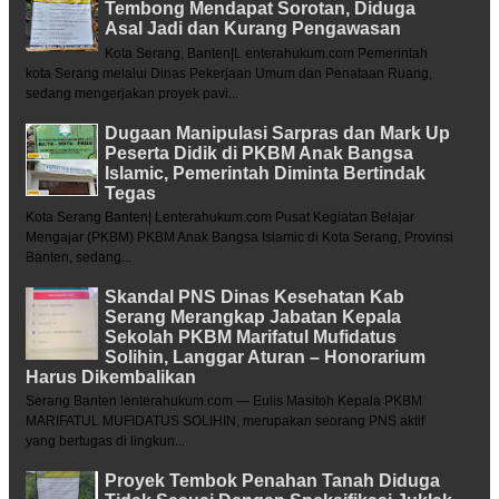
Tembong Mendapat Sorotan, Diduga
Asal Jadi dan Kurang Pengawasan
Kota Serang, Banten|L enterahukum.com Pemerintah
kota Serang melalui Dinas Pekerjaan Umum dan Penataan Ruang,
sedang mengerjakan proyek pavi...
Dugaan Manipulasi Sarpras dan Mark Up
Peserta Didik di PKBM Anak Bangsa
Islamic, Pemerintah Diminta Bertindak
Tegas
Kota Serang Banten| Lenterahukum.com Pusat Kegiatan Belajar
Mengajar (PKBM) PKBM Anak Bangsa Islamic di Kota Serang, Provinsi
Banten, sedang...
Skandal PNS Dinas Kesehatan Kab
Serang Merangkap Jabatan Kepala
Sekolah PKBM Marifatul Mufidatus
Solihin, Langgar Aturan – Honorarium
Harus Dikembalikan
Serang Banten lenterahukum.com — Eulis Masitoh Kepala PKBM
MARIFATUL MUFIDATUS SOLIHIN, merupakan seorang PNS aktif
yang bertugas di lingkun...
Proyek Tembok Penahan Tanah Diduga