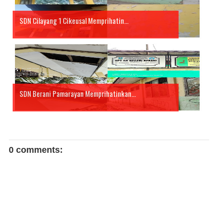
SDN Cilayang 1 Cikeusal Memprihatin...
SDN Berani Pamarayan Memprihatinkan...
0 comments: