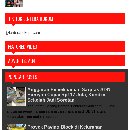
TIK TOK LENTERA HUKUM
@lenterahukum.com
FEATURED VIDEO
ADVERTISEMENT
POPULAR POSTS
Anggaran Pemeliharaan Sarpras SDN
Haruyan Capai Rp117 Juta, Kondisi
Sekolah Jadi Sorotan
Kabupaten Serang Banten. Lenterahukum.com — Total
anggaran pemeliharaan sarana dan prasarana di SDN Haruyan
kecamatan Tunjungteja, kabupat...
Proyek Paving Block di Kelurahan